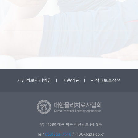
개인정보처리방침
이용약관
저작권보호정책
우) 41590 대구 북구 침산남로 94, 9층
Tel :
053)353-7540
/
F100@kpta.co.kr