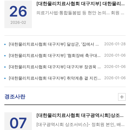
[대한물리치료사협회 대구지부] 대한물리치료사협회 대구지부, 제57차 정기총회 성료
26
의료기사법·통합돌봄법 등 현안 논의… 회원 권익과 직역 발전 다짐대한물리치료사협회 대구지부 제57차 정기총회(사진제공=대한물리치료사협회 대구지부)[의학신문·일간보사=박재영 기자]대한물리치료사협회 대구지부(회장 장권욱)가 2026년도 제57차 정기총회를 지난 2월 3일 오후 7시 대구 호텔라온제나 8층 포르뚜나홀에서 성황리에 개최했다.이날 행사에는 장권욱 회장, 임예창 대의원의장, 엄익곤·권중래·이현기·박진식 역대 회장단과 박종윤 전 대의원의장, 내빈으로 주호영 국회의원(대구 수성구 갑)이 참석해 자리를 빛냈다.총회는 물리치료사 윤리강령 낭독을 시작으로 주호영 의원의 축사, 권영진·김상훈·우재준 국회의원과 대한물리치료사협회 양대림 회장의 축전, 권중래 전 회장과 장권욱 회장의 축사로 이어졌다. 이어 보건의료 발전에 앞장서 물리치료사의 위상을 높인 회원 및 물리치료학과 학생들에게 공로패가 수여됐다.임예창 대의원의장은 "3대 대의원회가 임기 마지막 해에 접어들었다"며 "회원 권익 향상과 관련 법안 개선을 위해 끝까지 최선을 다하겠다"고 밝혔다.장권욱 회장은 "의료기사법 개정안과 통합돌봄법은 직역의 미래와 국민 건강을 좌우하는 중요한 과제"라며 "회원들의 지속적인 관심과 동참으로 물리치료의 새로운 도약을 이뤄내자"고 강조했다.1부 의전행사에 이어 열린 2부 본 회의에서는 ▲2025년도 사업보고 및 결산 ▲2026년도 사업계획(안) 및 수지예산(안) 승인 ▲지부 회칙 일부 개정안 등을 논의했다. 참석자들의 날카로운 질의와 명료한 답변으로 회의장은 열기를 더했다.출처: https://v.daum.net/v/20260205162903755
2026-02
[대한물리치료사협회 대구지부] 달성군, '집에서 살 수 있는 돌봄' 구축...통합돌봄 지원사업 '들다봄' 가동
2026-01-28
[대한물리치료사협회 대구지부] '협회장배 축구대회’ 개최, 대학생들과 협회 정회원들 소통과 화합 장 마련
2026-01-06
[대한물리치료사협회 대구지부] 대구지부 장권욱 회장,대학 학과장들과 물리치료 발전방안 논의
2026-01-06
[대한물리치료사협회 대구지부] 취약계층 곁 지킨 물리치료사, 대구시가 주목한 이유 김준국 조직이사 대구시장 표창을 축하드립니다.
2026-01-06
경조사란
[대한물리치료사협회 대구광역시회]상조서비스(부고 알림)
07
[대구광역시회 상조서비스]- 정회원 본인, 배우자, 자녀, 양가부모 사망 시(대구광역시회 대표번호 010-8253-7540로 접수 시 진행)1) 상조용품2) 부고 알림