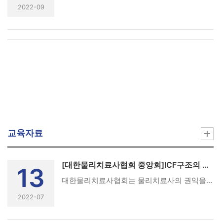
2022-09
교육자료
[대한물리치료사협회 중앙회]ICF구조의 의한 검진·진단·예후·치료계획·아웃캄의 규격화
13
대한물리치료사협회는 물리치료사의 권익을 확보하기 위해 기록법, 방문재활법이 국회에서 통과되도록 혼신의 힘을 다할 것입니다.임상기록에는 기록법과 방문재활시 모든 것들을 기록 할 수 있게 충족시킬 수 있어야 하고, 물리치료사의독창적인 것이 요구됩니다.따라서 본 책은 ICF구조를 이용한 검진, 진단과 예후, 훈련(치료)계획과, 훈련(치료), 아웃캄 (outcome)의 생산을 규격화하기 위해 집필되었습니다.물리치료사의 권익을 위해 회원분들의 많은 관심 부탁드립니다.
2022-07