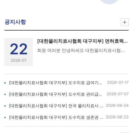
공지사항
[대한물리치료사협회 대구지부] 면허효력정지 처분 시행에 따른 면허신고 안내
22
회원 여러분 안녕하세요 대한물리치료사협회 대구지부입니다.보건복지부에서 면허신고를 이행하지 않은 물리치료사를 대상으로 2026년 하반기 중 면허효력정지 처분을 시행할 예정입니다.가. 의료기사 등에 관한 법률 11조(실태 등의 신고)나. 의료기사 등에 관한 법률 제22조 제3항(자격의 정지)1. 면허신고 직전연도(현재기준 2025년도)까지의 모든 보수교육이 이수, 면제, 유예, 비대상 중 하나로 처리되어 있어야 합니다.2. 필수과목 또는 무료필수과목을 2과목 이상 이수해야 합니다.3. 14년 이후 면허신고제 시행, 이후 건에 대해서는 면제 유예 건을 제외하고는 보수교육을 모두 이수하셔야 합니다.(ex. 12년간 보수교육 듣지 않았다 하면 12년을 다 들어야 지금 면허신고 가능/직전 3년 이수가 아님)이후 면허신고는 3년 마다 실시. ** 무료필수과목의 경우, 2025년도 이후의 교육부터 신청가능하며 2025년도 일반과목(평점)을 모두 이수한 회원에 한해 신청가능참고 및 문의 안내면허신고 절차 및 관련제도에 대한 상세내용은 첨부파일을 확인해 주시기 바랍니다.
2026-07
[대한물리치료사협회 대구지부] 도수치료 급여기준 관련 의견 제출 요청
2026-07-17
[대한물리치료사협회 대구지부] 도수치료 관리급여 시행에 따른 '고용위기대응센터' 노무 상담 지원 안내
2026-07-07
[대한물리치료사협회 대구지부] 전국 물리치료사 총궐기대회 대구지부 버스 탑승 신청 마감 안내
2026-06-24
[대한물리치료사협회 대구지부] 도수치료 생존권 수호 전국 물리치료사 총궐기대회 안내
2026-06-23